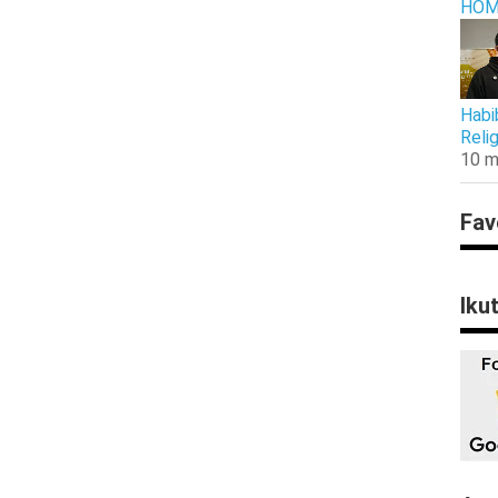
HOM
Habi
Reli
10 m
Fav
Iku