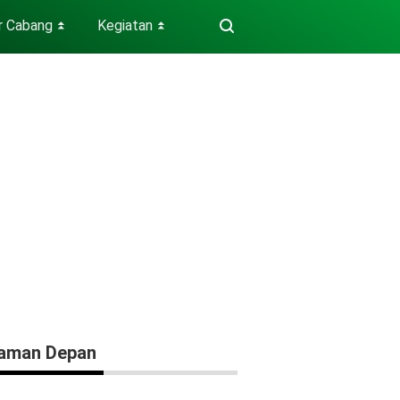
r Cabang
Kegiatan
⏬
⏬
aman Depan