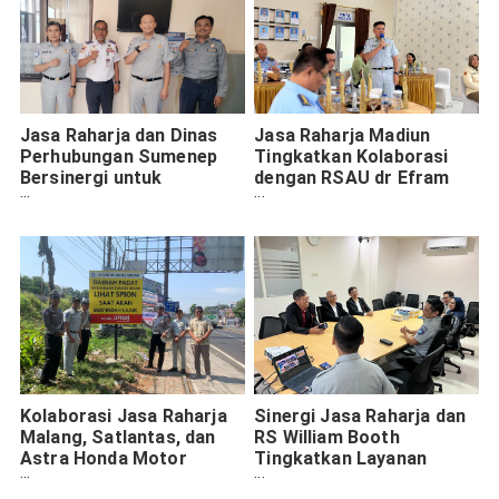
Jasa Raharja dan Dinas
Jasa Raharja Madiun
Perhubungan Sumenep
Tingkatkan Kolaborasi
Bersinergi untuk
dengan RSAU dr Efram
Keselamatan Penumpang
Harsana Lanud Iswahjudi
Kapal
Magetan dalam
Penanganan Korban
Kecelakaan
Kolaborasi Jasa Raharja
Sinergi Jasa Raharja dan
Malang, Satlantas, dan
RS William Booth
Astra Honda Motor
Tingkatkan Layanan
Pasang Rambu di
untuk Korban Lakalantas