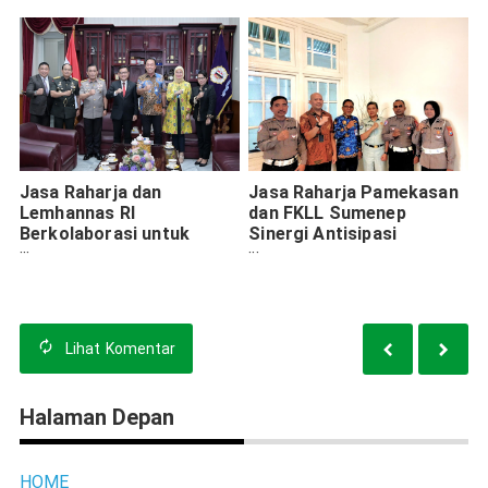
Blackspot Kabupaten
Malang
Jasa Raharja dan
Jasa Raharja Pamekasan
Lemhannas RI
dan FKLL Sumenep
Berkolaborasi untuk
Sinergi Antisipasi
Memperkuat Nilai
Kecelakaan Jelang Nataru
Kebangsaan dan
2024
Ketahanan Nasional
Lihat
Komentar
Halaman Depan
HOME