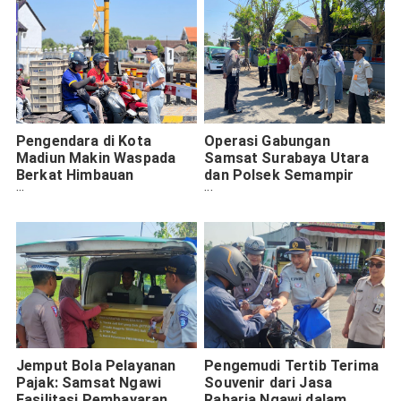
Pengendara di Kota
Operasi Gabungan
Madiun Makin Waspada
Samsat Surabaya Utara
Berkat Himbauan
dan Polsek Semampir
Keselamatan
Giatkan Kepatuhan Pajak
dan Keselamatan
Berkendara
Jemput Bola Pelayanan
Pengemudi Tertib Terima
Pajak: Samsat Ngawi
Souvenir dari Jasa
Fasilitasi Pembayaran
Raharja Ngawi dalam