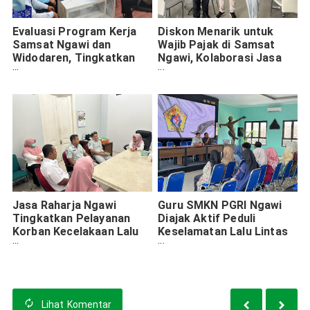
Evaluasi Program Kerja
Diskon Menarik untuk
Samsat Ngawi dan
Wajib Pajak di Samsat
Widodaren, Tingkatkan
Ngawi, Kolaborasi Jasa
Pendapatan Asli Daerah
Raharja dan Honda
2025
Jasa Raharja Ngawi
Guru SMKN PGRI Ngawi
Tingkatkan Pelayanan
Diajak Aktif Peduli
Korban Kecelakaan Lalu
Keselamatan Lalu Lintas
Lintas Melalui Road Show
Siswa Melalui Program
ke RSUD Dr Soeroto
Jasa Raharja
Ngawi
Lihat
Komentar