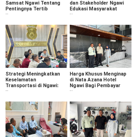
Samsat Ngawi Tentang
dan Stakeholder Ngawi
Pentingnya Tertib
Edukasi Masyarakat
Administrasi Kendaraan
Lewat Gelombang Radio
untuk Santunan Jasa
Raharja
Strategi Meningkatkan
Harga Khusus Menginap
Keselamatan
di Nata Azana Hotel
Transportasi di Ngawi:
Ngawi Bagi Pembayar
Kolaborasi FKLL dan Jasa
Pajak Kendaraaan Tepat
Raharja Madiun
Waktu