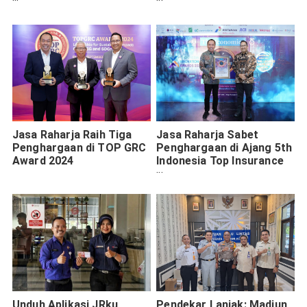
Ponokawan oleh Jasa
Road
Raharja Samsat Krian
Jasa Raharja Raih Tiga
Jasa Raharja Sabet
Penghargaan di TOP GRC
Penghargaan di Ajang 5th
Award 2024
Indonesia Top Insurance
Award 2024
Unduh Aplikasi JRku
Pendekar Lanjak: Madiun