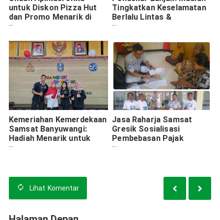
untuk Diskon Pizza Hut
Tingkatkan Keselamatan
dan Promo Menarik di
Berlalu Lintas &
Madiun
Pendapatan Pajak
Kemeriahan Kemerdekaan
Jasa Raharja Samsat
Samsat Banyuwangi:
Gresik Sosialisasi
Hadiah Menarik untuk
Pembebasan Pajak
Wajib Pajak
Daerah 2024
Lihat
Komentar
Halaman Depan