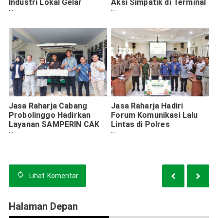
Industri Lokal Gelar
Aksi Simpatik di Terminal
Pelatihan PPGD dan
Timbangan UPPKB
Pengobatan Gratis
Sedarum Pasuruan
Jasa Raharja Cabang
Jasa Raharja Hadiri
Probolinggo Hadirkan
Forum Komunikasi Lalu
Layanan SAMPERIN CAK
Lintas di Polres
untuk Meningkatkan
Probolinggo, Bahas
Kepatuhan Pajak
Keselamatan
Kendaraan Bermotor di
Transportasi dan Operasi
Lumajang
Ketupat Semeru 2025
Lihat
Komentar
Halaman Depan