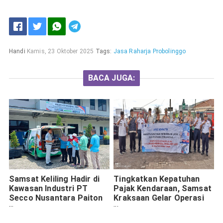
Handi
Kamis, 23 Oktober 2025
Tags:
Jasa Raharja Probolinggo
BACA JUGA:
Samsat Keliling Hadir di
Tingkatkan Kepatuhan
Kawasan Industri PT
Pajak Kendaraan, Samsat
Secco Nusantara Paiton
Kraksaan Gelar Operasi
Probolinggo, Permudah
Gabungan di Probolinggo
Pembayaran Pajak