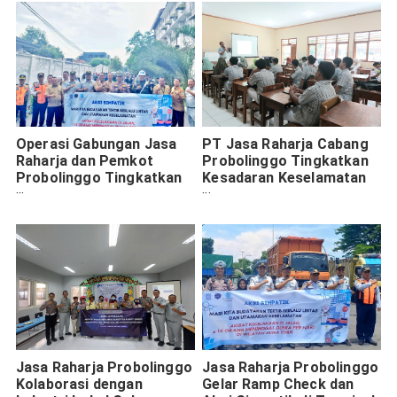
Kendaraan Bermotor
Operasi Gabungan Jasa
PT Jasa Raharja Cabang
Raharja dan Pemkot
Probolinggo Tingkatkan
Probolinggo Tingkatkan
Kesadaran Keselamatan
Kepatuhan Pajak
Lalu Lintas Melalui
Kendaraan dan
Program PPKL di SMA
Keselamatan Lalu Lintas
Negeri 1 Paiton
Jasa Raharja Probolinggo
Jasa Raharja Probolinggo
Kolaborasi dengan
Gelar Ramp Check dan