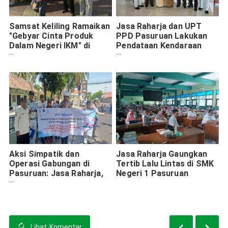
Samsat Keliling Ramaikan
Jasa Raharja dan UPT
"Gebyar Cinta Produk
PPD Pasuruan Lakukan
Dalam Negeri IKM" di
Pendataan Kendaraan
Bangil
Dinas di Dinas Kesehatan
Pasuruan
Aksi Simpatik dan
Jasa Raharja Gaungkan
Operasi Gabungan di
Tertib Lalu Lintas di SMK
Pasuruan: Jasa Raharja,
Negeri 1 Pasuruan
UPT PPD, dan Satlantas
Bersinergi
Lihat
Komentar