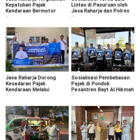
Kepatuhan Pajak
Lintas di Pasuruan oleh
Kendaraan Bermotor
Jasa Raharja dan Polres
Melalui Kunjungan Kerja
Pasuruan Kota
ke BPPKAD Kota
Pasuruan
Jasa Raharja Dorong
Sosialisasi Pembebasan
Kesadaran Pajak
Pajak di Pondok
Kendaraan Melalui
Pesantren Bayt Al Hikmah
Program Pemutihan Jilid
Pasuruan
2 di Pasuruan