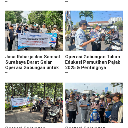
Pajak & Keselamatan
dan Pajak Kendaraan
Jasa Raharja dan Samsat
Operasi Gabungan Tuban
Surabaya Barat Gelar
Edukasi Pemutihan Pajak
Operasi Gabungan untuk
2025 & Pentingnya
Edukasi Keselamatan dan
Asuransi Lalu Lintas
Pajak Kendaraan