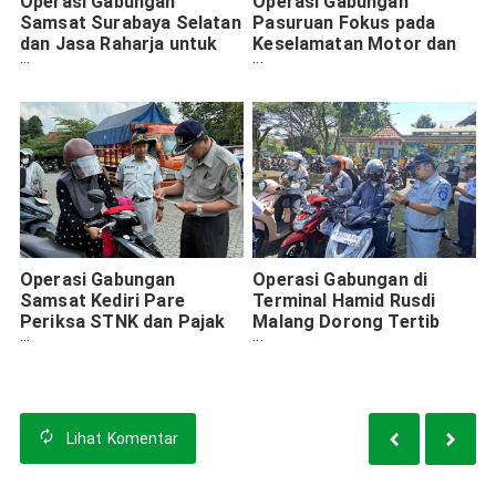
Operasi Gabungan
Operasi Gabungan
Samsat Surabaya Selatan
Pasuruan Fokus pada
dan Jasa Raharja untuk
Keselamatan Motor dan
Edukasi Keselamatan dan
Kepatuhan Pajak
Pelunasan Pajak
Kendaraan
Operasi Gabungan
Operasi Gabungan di
Samsat Kediri Pare
Terminal Hamid Rusdi
Periksa STNK dan Pajak
Malang Dorong Tertib
Kendaraan Bermotor
Lalu Lintas dan Kepatuhan
Pajak
Lihat
Komentar