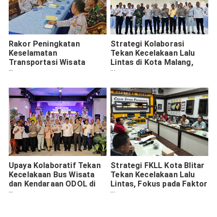
Rakor Peningkatan
Strategi Kolaborasi
Keselamatan
Tekan Kecelakaan Lalu
Transportasi Wisata
Lintas di Kota Malang,
Bromo Probolinggo
Jasa Raharja Optimis
Capai Jalan Aman
Upaya Kolaboratif Tekan
Strategi FKLL Kota Blitar
Kecelakaan Bus Wisata
Tekan Kecelakaan Lalu
dan Kendaraan ODOL di
Lintas, Fokus pada Faktor
Kota Batu
Manusia