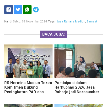
Handi
Sabtu, 09 November 2024
Tags:
Jasa Raharja Madiun
,
Samsat
BACA JUGA:
RS Hermina Madiun Teken
Partisipasi dalam
Komitmen Dukung
Harhubnas 2024, Jasa
Peningkatan PAD dan
Raharja jadi Narasumber
Layanan Korban
di Kegiatan Kampanye
Kecelakaan
Keselamatan Jalan