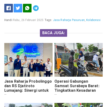
Handi
Rabu, 26 Februari 2025
Tags:
Jasa Raharja Pasuruan
,
Kolaborasi
BACA JUGA:
Jasa Raharja Probolinggo
Operasi Gabungan
dan RS Djatiroto
Samsat Surabaya Barat:
Lumajang: Sinergi untuk
Tingkatkan Kesadaran
Keselamatan dan
Masyarakat tentang
Kepatuhan Pajak
Pembayaran Pajak
Kendaraan