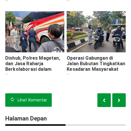
Masyarakat akan
Banyuwangi: Langkah
Kepatuhan Pajak
Proaktif untuk
Keselamatan
Transportasi
Dishub, Polres Magetan,
Operasi Gabungan di
dan Jasa Raharja
Jalan Bubutan Tingkatkan
Berkolaborasi dalam
Kesadaran Masyarakat
Upaya Cegah Kecelakaan
Surabaya
Selama Mudik Lebaran
Lihat
Komentar
Halaman Depan