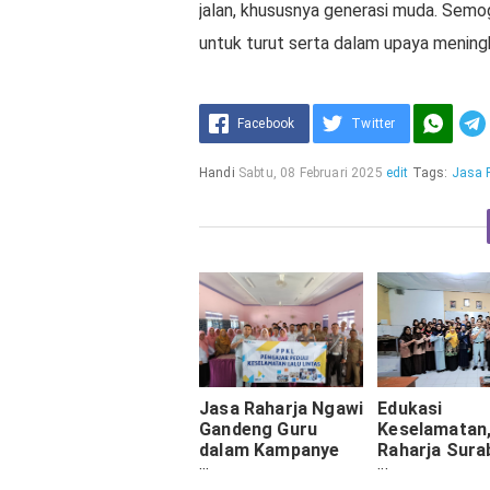
jalan, khususnya generasi muda. Semoga 
untuk turut serta dalam upaya meningk
Facebook
Twitter
Handi
Sabtu, 08 Februari 2025
edit
Tags:
Jasa 
Jasa Raharja Ngawi
Edukasi
Gandeng Guru
Keselamatan,
dalam Kampanye
Raharja Sura
Keselamatan Lalu
menyelengga