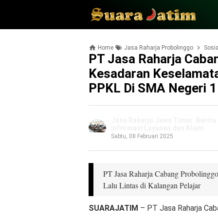
Home
Jasa Raharja Probolinggo
Sosia
PT Jasa Raharja Caba
Kesadaran Keselamata
PPKL Di SMA Negeri 1
Jasa Raharja Jawa Timur: Berita 
Informasi Layanan dan Klaim
Sabtu, 08 Februari 2025
PT Jasa Raharja Cabang Probolingg
Lalu Lintas di Kalangan Pelajar
SUARAJATIM
– PT Jasa Raharja Cab