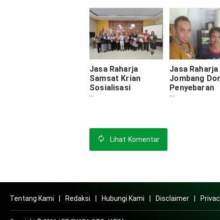
Lintas di SMKN 1
program 'Ja
Sine
Raharja Meng
di SMAN 11
Jasa Raharja
Jasa Raharja
Samsat Krian
Jombang Do
Sosialisasi
Penyebaran
Program
Informasi
Pembebasan Pajak
Pembebasan 
Daerah di
Daerah
Kecamatan
Balongbendo
Lihat
Komentar
Tentang Kami
Redaksi
Hubungi Kami
Disclaimer
Privac