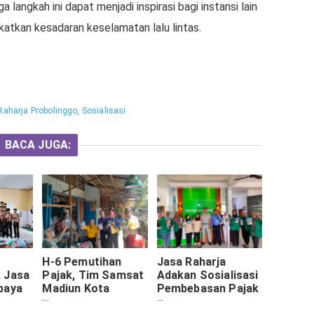
langkah ini dapat menjadi inspirasi bagi instansi lain
atkan kesadaran keselamatan lalu lintas.
Raharja Probolinggo
,
Sosialisasi
BACA JUGA:
H-6 Pemutihan
Jasa Raharja
 Jasa
Pajak, Tim Samsat
Adakan Sosialisasi
baya
Madiun Kota
Pembebasan Pajak
rakan
Gencar Sosialisasi
Daerah Tahun 2024