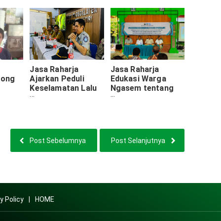
sa
ke Tempat Umum
di STIKES
ajar'
Rajekwesi
Bojonegoro
Jasa Raharja
Jasa Raharja
rong
Ajarkan Peduli
Edukasi Warga
Keselamatan Lalu
Ngasem tentang
Lintas di SMAN 1
Pentingnya Bayar
Pajak
Plosoklaten, Kediri.
Pajak Kendaraan
Post Sebelumnya
Post Selanjutnya
y Policy
HOME