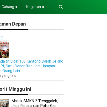
r Cabang
Kegiatan
⏬
⏬
aman Depan
E
daian Bidik 150 Kantong Darah Jelang
RI, Satu Donor Bisa Jadi Harapan
p Orang Lain
i yang lalu
orit Minggu ini
Masuk SMKN 2 Trenggalek,
Jasa Raharja dan Polisi Gas