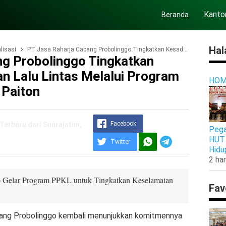
Kanto
Beranda
Hal
lisasi
PT Jasa Raharja Cabang Probolinggo Tingkatkan Kesadaran Keselamatan Lalu Lintas Melalui Program PPKL di SMA Negeri 1 Paiton
ng Probolinggo Tingkatkan
n Lalu Lintas Melalui Program
HOM
 Paiton
Facebook
Terbaru dari Suarajatim,
Pega
HUT 
Twitter
Hidu
2 har
o Gelar Program PPKL untuk Tingkatkan Keselamatan
Fav
ang Probolinggo kembali menunjukkan komitmennya