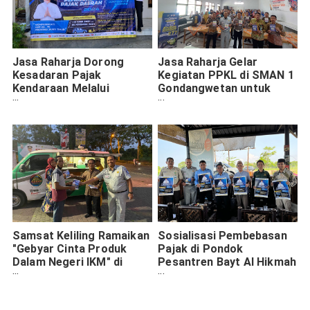
Jasa Raharja Dorong
Jasa Raharja Gelar
Kesadaran Pajak
Kegiatan PPKL di SMAN 1
Kendaraan Melalui
Gondangwetan untuk
Program Pemutihan Jilid
Tingkatkan Kesadaran
2 di Pasuruan
Keselamatan Lalu Lintas
Pelajar
Samsat Keliling Ramaikan
Sosialisasi Pembebasan
"Gebyar Cinta Produk
Pajak di Pondok
Dalam Negeri IKM" di
Pesantren Bayt Al Hikmah
Bangil
Pasuruan