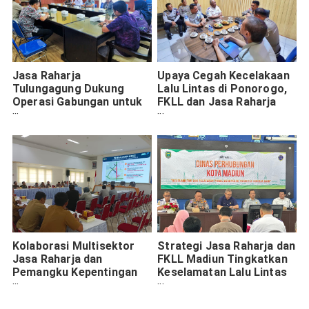
Jasa Raharja
Upaya Cegah Kecelakaan
Tulungagung Dukung
Lalu Lintas di Ponorogo,
Operasi Gabungan untuk
FKLL dan Jasa Raharja
Optimalisasi PKB dan PAD
Gelar Rapat Koordinasi
Kolaborasi Multisektor
Strategi Jasa Raharja dan
Jasa Raharja dan
FKLL Madiun Tingkatkan
Pemangku Kepentingan
Keselamatan Lalu Lintas
untuk Tekan Angka
Lewat Analisis Kebijakan
Kecelakaan di Kota