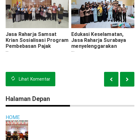
Jasa Raharja Samsat
Edukasi Keselamatan,
Krian Sosialisasi Program
Jasa Raharja Surabaya
Pembebasan Pajak
menyelenggarakan
Daerah di Kecamatan
program 'Jasa Raharja
Balongbendo
Mengajar' di SMAN 11
Lihat
Komentar
Halaman Depan
HOME