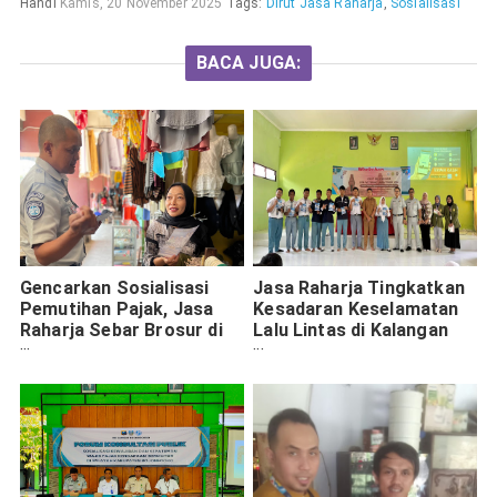
Handi
Kamis, 20 November 2025
Tags:
Dirut Jasa Raharja
,
Sosialisasi
BACA JUGA:
Gencarkan Sosialisasi
Jasa Raharja Tingkatkan
Pemutihan Pajak, Jasa
Kesadaran Keselamatan
Raharja Sebar Brosur di
Lalu Lintas di Kalangan
Tempat Publik Madiun
Pelajar SMKN 1 Trowulan