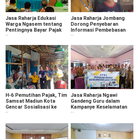
Jasa Raharja Edukasi
Jasa Raharja Jombang
Warga Ngasem tentang
Dorong Penyebaran
Pentingnya Bayar Pajak
Informasi Pembebasan
Kendaraan
Pajak Daerah
H-6 Pemutihan Pajak, Tim
Jasa Raharja Ngawi
Samsat Madiun Kota
Gandeng Guru dalam
Gencar Sosialisasi ke
Kampanye Keselamatan
Tempat Umum
Lalu Lintas di SMKN 1
Sine