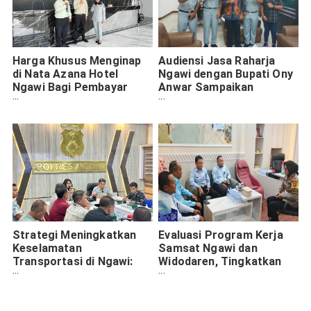
Harga Khusus Menginap
Audiensi Jasa Raharja
di Nata Azana Hotel
Ngawi dengan Bupati Ony
Ngawi Bagi Pembayar
Anwar Sampaikan
Pajak Kendaraaan Tepat
Strategi 2025
Waktu
Strategi Meningkatkan
Evaluasi Program Kerja
Keselamatan
Samsat Ngawi dan
Transportasi di Ngawi:
Widodaren, Tingkatkan
Kolaborasi FKLL dan Jasa
Pendapatan Asli Daerah
Raharja Madiun
2025