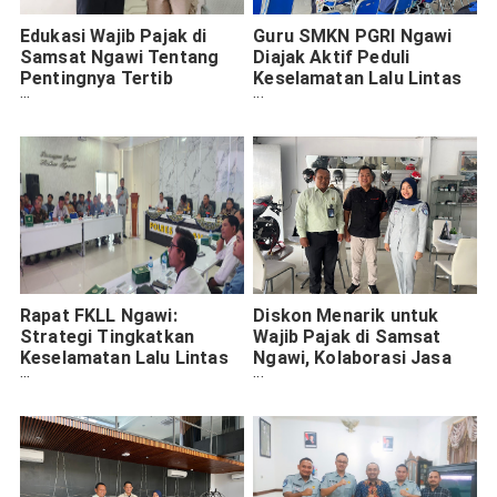
Edukasi Wajib Pajak di
Guru SMKN PGRI Ngawi
Samsat Ngawi Tentang
Diajak Aktif Peduli
Pentingnya Tertib
Keselamatan Lalu Lintas
Administrasi Kendaraan
Siswa Melalui Program
untuk Santunan Jasa
Jasa Raharja
Raharja
Rapat FKLL Ngawi:
Diskon Menarik untuk
Strategi Tingkatkan
Wajib Pajak di Samsat
Keselamatan Lalu Lintas
Ngawi, Kolaborasi Jasa
dan Persiapan Nataru
Raharja dan Honda
2024