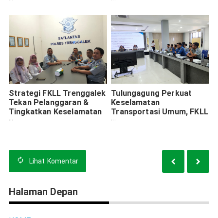
Optimalisasi PKB dan PAD
Barang
Strategi FKLL Trenggalek
Tulungagung Perkuat
Tekan Pelanggaran &
Keselamatan
Tingkatkan Keselamatan
Transportasi Umum, FKLL
Jalan
Gelar Rapat Strategis
Lihat
Komentar
Halaman Depan